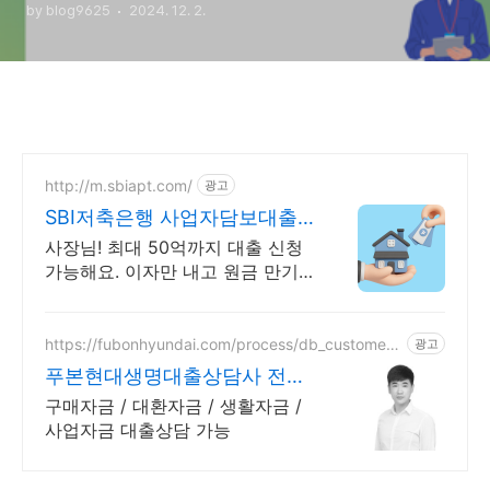
by blog9625
2024. 12. 2.
http://m.sbiapt.com/
광고
SBI저축은행 사업자담보대출
후순위담보대출 최대 한도는?
사장님! 최대 50억까지 대출 신청
가능해요. 이자만 내고 원금 만기
일시상환 OK
https://fubonhyundai.com/process/db_customers
광고
6.do?rcmrEmpno=L000907
푸본현대생명대출상담사 전용
남
구매자금 / 대환자금 / 생활자금 /
사업자금 대출상담 가능